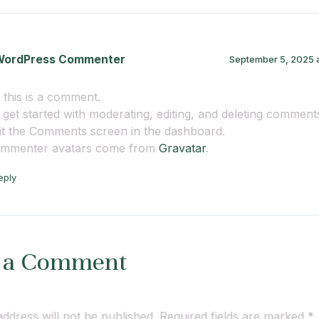
WordPress Commenter
September 5, 2025 
, this is a comment.
 get started with moderating, editing, and deleting comment
sit the Comments screen in the dashboard.
mmenter avatars come from
Gravatar
.
eply
 a Comment
ddress will not be published.
Required fields are marked
*