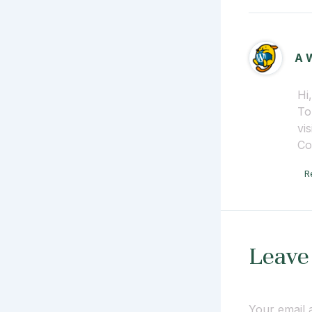
A 
Hi
To
vi
Co
R
Leave
Your email a