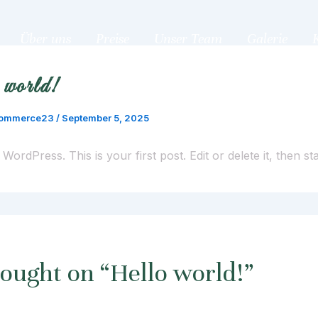
Über uns
Preise
Unser Team
Galerie
world!
ommerce23
/
September 5, 2025
ordPress. This is your first post. Edit or delete it, then sta
hought on “Hello world!”