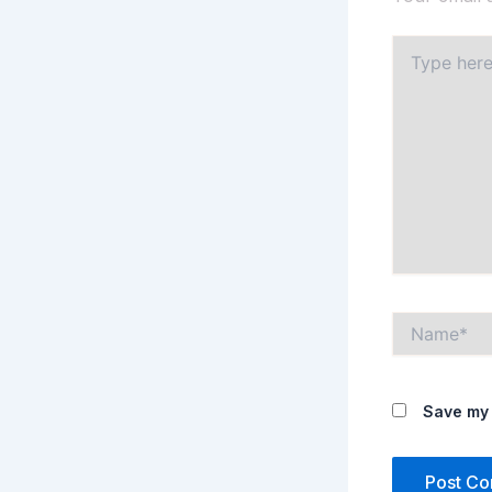
Type
here..
Name*
Save my 